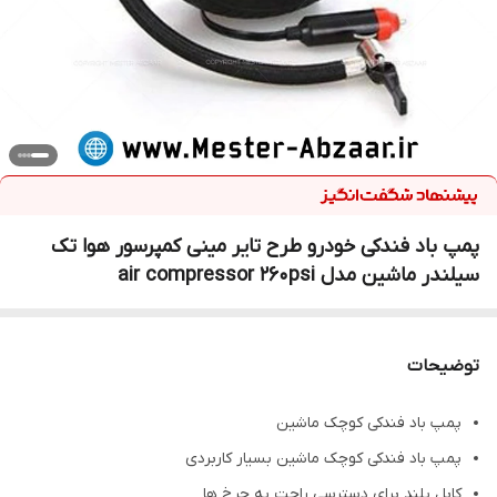
پمپ باد فندکی خودرو طرح تایر مینی کمپرسور هوا تک
سیلندر ماشین مدل air compressor 260psi
توضیحات
پمپ باد فندکی کوچک ماشین
پمپ باد فندکی کوچک ماشین بسیار کاربردی
کابل بلند برای دسترسی راحت به چرخ ها