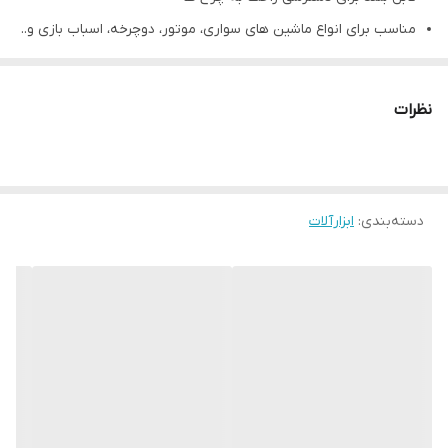
مناسب برای انواع ماشین های سواری، موتور، دوچرخه، اسباب بازی و..
تک سیلندر
بسیار سبک، کوچک
نظرات
کیفیت نسبت به قیمت
وزن سبک 400 گرمی
ولتاژ ورودی 12 ولت
دسته‌بندی
:
ابزارآلات
حتما برای کارایی بهتر و بازده بالاتر محصول، از جک برای خودرو
استفاده کنید
برند
تایری
میزان فشار
260 بار
نحوه ی کار
برق 12 ولت