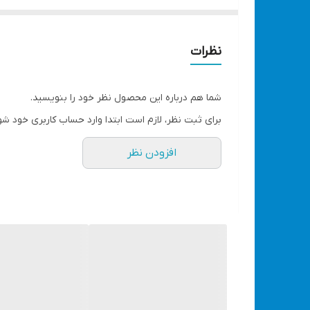
ابعاد
۸ × ۲۵.۵ × ۳۳ سانتی‌متر
وزن
نظرات
۱۴۵۰ گرم
نوع سوخت
شما هم درباره این محصول نظر خود را بنویسید.
کپسول های پیکنیکی
برای ثبت نظر، لازم است ابتدا وارد حساب کاربری خود شو
شعله‌پوش
افزودن نظر
فندک
دارای کیف حمل
قیمت بسیار مناسب و کیفیت بالا
مستر ابزار اهواز
جهت مشاهده انواع تجهیزات سفر کلیک کنید