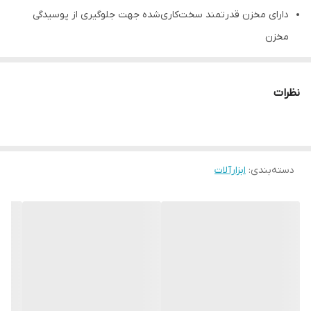
دارای مخزن قدرتمند سخت‌کاری‌شده جهت جلوگیری از پوسیدگی
مخزن
دارای موتور قدرتمند جهت پرکردن سریع مخزن
مجهز به فیلتر هوا و شیر تخلیه منبع
نظرات
دارای موتور سایلنت بدون روغن
مخزن مقاوم در برابر زنگ‌زدگی
دارای فیلتر هوای باکیفیت
دسته‌بندی
:
یک سال گارانتی
ابزارآلات
ساخت چین کیفیت عالی
توان: 800 وات واقعی
1450 دور در دقیقه
حجم 30 لیتر
8 بار فشار باد