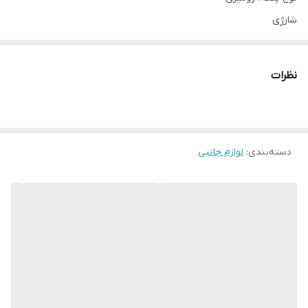
شارژی
مورد استفاده برای سرمایش
منبع تغذیه: برق شهری و شارژی
نظرات
دارای چراغ مطالعه
ایجاد باد خنک
قابل حمل و سبک
دسته‌بندی
:
لوازم جانبی
درجه تنظیم سرعت فن روی کفی
توان 4 وات
ابعاد 36*20 سانتی متر
مشاهده انواع پنکه خودرو و رومیزی با قیمت مناسب کلیک کنید