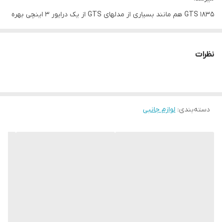
GTS 1835 هم مانند بسیاری از مدلهای GTS از یک درایور 3 اینچی بهره
میبرد اما تفاوت عمده این اسپیکر آن است که شما در قسمت پشت آن
رقص نور را خواهید دید که جلوه بسیار زیبا و متفاوتی دارد.
نظرات
پشتیبانی از بلوتوث , کارت حافظه Micro SD و کارت حافظه USB به شما
امکان این را میدهد مه از طرق مختلفی موزیک خود را پخش کنید.
در جعبه این محصول بجز اسپیکر یک کابل شارژ Micro USB کوتاه هم
دسته‌بندی
:
لوازم جانبی
قرار دارد تا شما به راحتی بتوانید اسپیکر GTS 1835 خود را شارژ کنید.
میزان نگهداری شارژ این اسپیکر زیبا تا حد اکثر 2 ساعت است و با داشتن
یک باتری 800 میلی آمپر ساعتی میتواند با میزان صدای متوسط بین 1/5
تا 2 ساعت موزیک را برای شما پخش کند و شما را از استفاده از برق
مستقیم بی نیاز کنید.