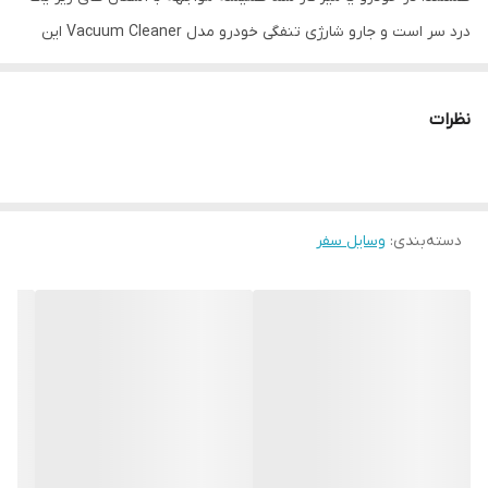
درد سر است و جارو شارژی تنفگی خودرو مدل Vacuum Cleaner این
مشکل را حل کرده. این محصول دو عدد سری مخصوص دارد که به کمک
آنها میتوانید گوشه ها و درزهای باریک را که محل تجمع آشغال ها
نظرات
هستند را به راحتی تمیز کنید. کیفیت ساخت این محصول در حد قابل
قبولی است هرچند که محصولات مشابه با قیمت های بسیار بالاتری در
بازار وجود دارند. اما این محصول با کیفیت مناسب و قیمت بسیار خوب
دسته‌بندی
:
وسایل سفر
توانسته جزو پر فروش ترینها در بازار باشد.
ویژگیها
باتری داخلی 2000 میلی آمپر که به شما 15 دقیقه کار مداوم را میدهد و
قدرت مکش 4500 pa اعداد قابل توجهی برای یک جارو شارژی با ابعاد
کوچک در حد یک گوشی موبایل هستند. فیلتر آن قابل شستشو است و از
داخل درپوش ارتجاعی مخصوصی مانع برگشت آشغال ها به بیرون جارو
میشود. این جارو شارژی با یک عدد کابل شارژ که در بسته بندی موجود
است شارژ می شود و میتواند همراه بسیار خوبی در خودرو شما باشد.