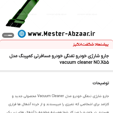
جارو شارژی خودرو تفنگی خودرو مسافرتی کمپینگ مدل
vacuum cleaner NO.X55
توضیحات
جارو شارژی تنفگی خودرو مدل Vacuum Cleaner محصولی جدید و
کارامد برای اشخاصی که تمیزی را میپسندند و از خرده آشغال ها فراری
هستند. در خودرو یا میز کار شما همیشه مواجهه با آشغال های زیر یک