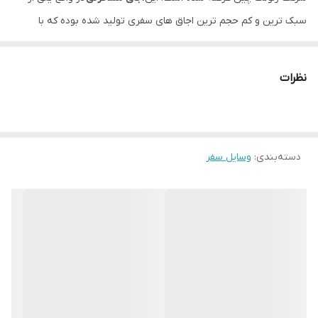
سبک ترین و کم حجم ترین اجاق های سفری تولید شده بوده که با
کیفیت ساخت بسیار خوبی نسبت به قیمت خود قابل خرید و استفاده
خواهد بود. طراحی این
اجاق گاز
به گونه ای بوده که توسط کپسول گاز
نظرات
های 190 گرمی یک بار مصرف کار خواهد کرد. این کپسول در قسمت
انتهایی اجاق پرتابل سفری نصب شده و بدون هیچ مشکلی جریان گاز را
وارد سرشعله خواهد کرد. برای جا زدن کپسول می بایست اهرم پیچی
دسته‌بندی
:
وسایل سفر
پلاستیکی قسمت کف اجاق را باز کرده و پس از وصل کردن کپسول این
درب را ببندید تا ایمنی لازم را فراهم سازد.
شعله این اجاق حرارت بسیار قوی داشته تا در کنار داشتن یک صفحه
فلزی بزرگ امکان پخت و پز انواع غذا در سفر های مختلف وجود داشته
باشد. یک اهرم مخصوص تنظیم شعله برای این اجاق در نظر گرفته شده
اما فاقد فندک می باشد بنابراین نیاز به فندک های مجزا برای روشن کردن
این
اجاق کوهنوردی ارزان
خواهد بود برای خرید اجاق سفری کافیست به
دو روش اینترنتی و یا تلفنی محصول مورد نظر را در مستر ابزار