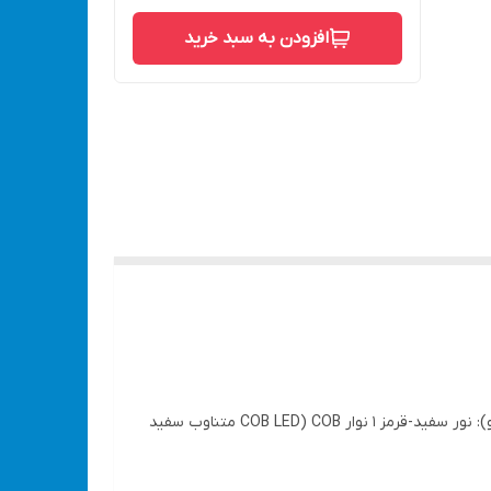
افزودن به سبد خرید
چراغ جلو LED قابل شارژ سری USB-C با رنگ متناوب COB+XPE برای کمپینگ ویژگی ها: نوع مورد: چراغ های جلو 5 مدل COB (چراغ جلو): نور سفید-قرمز 1 نوار COB (COB LED متناوب سفید