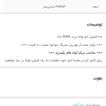
ابعاد
23x12x3 سانتی‌متر
توضیحات
««« قیچی اتو لوله برند SHIAI »»»
««« تولید شده از بهترین متریال موجود نسبت به قیمت »»»
««« مناسب برای لوله های پلیمری »»»
برای کامل کردن جعبه ابزار خود مطمئنا به یک قیچی لوله بر نیاز خواهید
داشت. استفاده و کاربرد قیچی لوله بر در برش لوله توسط لوله کش
است و دیگر نیازی به اره یا وسیله های زمان بر دیگر نیازی نیست شما
نظرات
میتوانید با یک لوله بر دستی سرعت عمل کار را بالا ببرید. با دوران این
قیچی به دور لوله یا تیوب و فشار عمودی تدریجی به جداره به واسطه
تیغه باعث برش و در نهایت جدا شدن قسمت مورد نظر می گردد. از این
دسته‌بندی
:
ابزارآلات
ابزار عموما برای نصب و اجرا و لوله کشی استفاده می شود .