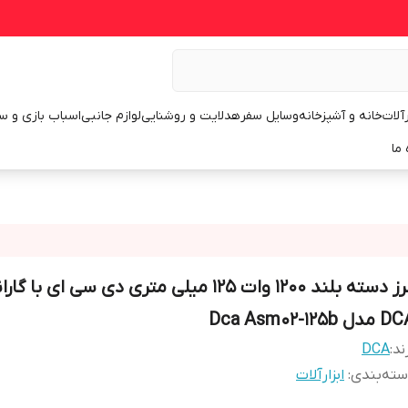
رآلات
خانه و آشپزخانه
وسایل سفر
هدلایت و روشنایی
لوازم جانبی
اسباب بازی و س
 ما
فرز دسته بلند 1200 وات 125 میلی متری دی سی ای با گا
دل Dca Asm02-125b
ند:
DCA
ته‌بندی
:
ابزارآلات