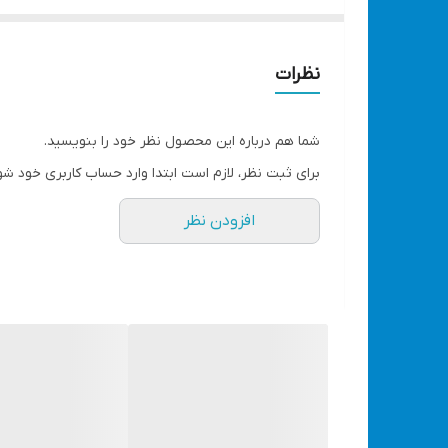
توان بسیار بالای 1200 وات
طراحی بدنه بسیار کار آمد ، گروه سنگ های متوسط
مناسب برای انجام کاهای گوناگون
نظرات
دسته بلند و کشیده برای کنترل بهتر
تعبیه کلید در دسته و دارای قفل کن کلید
شما هم درباره این محصول نظر خود را بنویسید.
قابلیت تعویض آسان زغال
برای ثبت نظر، لازم است ابتدا وارد حساب کاربری خود شو
پوسته گیربکس فلزی و دنده با آلیاژ بسیار بالا
افزودن نظر
دارای قفل کن صفحه ، برای نصب و باز کردن سریع وآسا
دارای قاب محافظ با قابلیت تنظیم و دسته کمکی
قدرت
1200 وات
سرعت آزاد
11800 دور در دقیقه
قطر صفحه