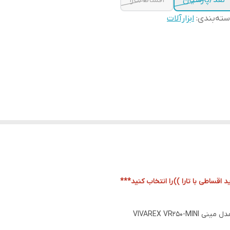
نقد/پارسیان
اقساط/تارا
ته‌بندی
:
ابزارآلات
د اقساطی با تارا ))
را انتخاب کنید***