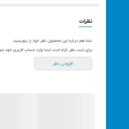
گردش هوای داخلی دستگاه به فن خنک کننده قوی تجهی
نظرات
ساخت کشور چین
گارانتی 12 ماهه شرکت ویوارکس
شما هم درباره این محصول نظر خود را بنویسید.
قابلیت کار مدوام با لکترود 2.5 و الکترود 3 به صورت مقطعی
برای ثبت نظر، لازم است ابتدا وارد حساب کاربری خود شو
مجهز به سیستم IGBT به منظور کاهش هدر رفتن توان و بازدهی بالاتر
افزودن نظر
دارای فن خنک کننده قوی
طراحی مناسب بدنه جهت گردش هوای داخلی دستگا
قدرت خروجی 20 تا 250 آمپر
مجهز به نمایشگر آمپر خروجی
دارای وزن سبک و حجم کوچک جهت حمل آسان
3ولوم
2 عدد پنل دیجیتال