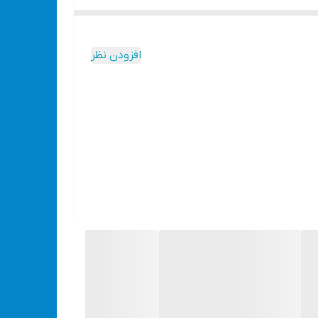
ا 250 آمپر و وزن سبک و حجم کوچک است. که مناسب برای کار های شخصی نیمه صنعتی می باشد. این
دستگاه قابلیت کار مداوم با الکترود 2.5 و کار مقطعی با الکترود3 را دارد. هم چنین به منظور کاهش هدر رفت توان و بازدهی بالاتر مجهز به سیستم IGBT میباشد. اینورتر فوق برای جهت
بدنه نام برد.
افزودن نظر