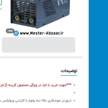
دس
توضیحات
***جهت خرید با تارا، در ویژگی محصول گزینه ((
خری
اینورتر جوشکاری 250 سه ولوم با گارانتی ویوارکس مدل مینی VIVAREX VR250-MINI