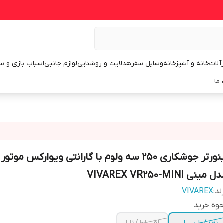
رآلات
خانه و آشپزخانه
وسایل سفر
هدلایت و روشنایی
لوازم جانبی
اسباب بازی و س
 ما
اینورتر جوشکاری 250 سه ولوم با گارانتی ویوارکس م
 مینی VIVAREX VR250-MINI
ند:
VIVAREX
وه خرید