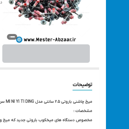
دس
توضیحات
میخ چاشنی باروتی 2.5 سانتی مدل MI NI YI TI DING سرخود جدید مختص برند های باس و کربن و ادون و نوید و...
مشخصات :
مخصوص دستگاه های میخکوب باروتی جدید که میخ و چا