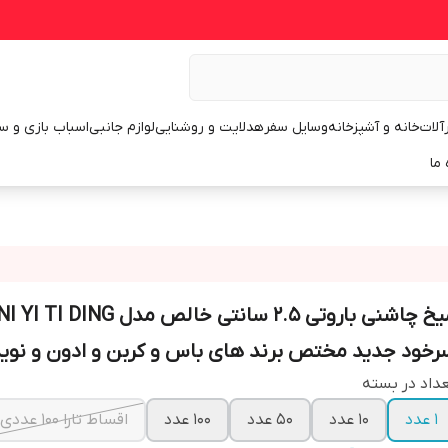
رآلات
خانه و آشپزخانه
وسایل سفر
هدلایت و روشنایی
لوازم جانبی
اسباب بازی و س
 ما
میخ چاشنی باروتی 2.5 سانتی خالص مدل  DING
رخود جدید مختص برند های باس و کربن و ادون و نوید 
داد در بسته
1 عدد
10 عدد
50 عدد
100 عدد
اقساط تارا 100 عددی