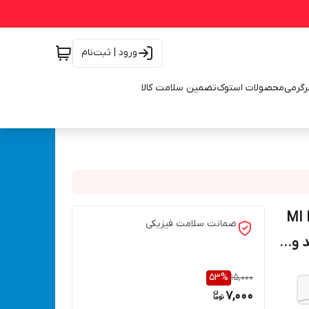
ورود | ثبت‌نام
رگرمی
محصولات استوک
تضمین سلامت کالا
MI NI YI TI
ضمانت سلامت فیزیکی
و...
53
%
15,000
7,000