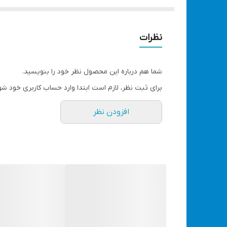
مانند برند های باس، کربن، نوید، ادون و...
حتما در بخش ویژگی ، تعداد در هر بسته را انتخاب کنید
قیمت ها به صورت تک و تعداد قابل مشاهده است
نظرات
طول : 25 میلی متر
قطر سری چاشنی میخ : 3 میلیمتر
شما هم درباره این محصول نظر خود را بنویسید.
جنس بدنه : فولادی با روکش استیل
برای ثبت نظر، لازم است ابتدا وارد حساب کاربری خود شو
دارای واشر ضخیم با قطر 2 میلیمتر
افزودن نظر
قابل استفاده این محصول برای آهن ، فولاد ، چوب ، بت
قابل استفاده در مناطق دارای مرطوب
کشور سازنده : چین درجه1
فروش به صورت جزیی و عمده
حتما در بخش ویژگی ، تعداد در هر بسته را انتخاب ک
مشاهده انواع میخکوب و منگنه کوب با قیمت مناس