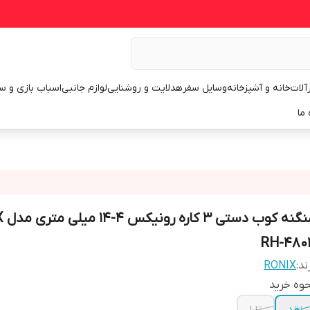
رآلات
خانه و آشپزخانه
وسایل سفر
هدلایت و روشنایی
لوازم جانبی
اسباب بازی و س
 ما
منگنه
RH-480
ند:
RONIX
وه خرید