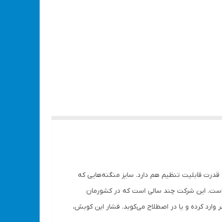
نین این قدرت قابلیت تنظیم هم دارد. سایز منگنه‌هایی که
ی مدل RH-4804 را شرکت رونیکس به بازار عرضه کرده است. این شرکت چند سالی است که در کشورمان
RH- سوزن منگنه را با فشار فنر به محل موردنظر وارد کرده و یا در اصطلاح می‌کوبد. فشار این کوبش،