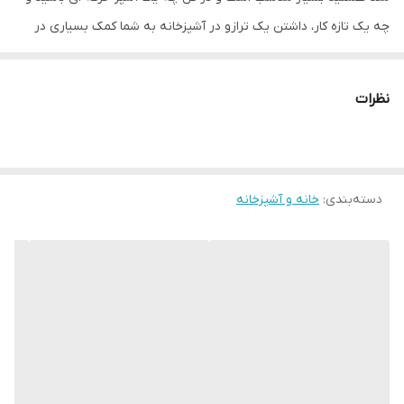
چه یک تازه کار، داشتن یک ترازو در آشپزخانه به شما کمک بسیاری در
اندازه گیری و وزن دقیق هر مواد خوراکی می کند. یکی از خوش قیمت
ترین ترازو ها، ترازوی آشپزخانه دی اس پی مدل Ref:KD7033 است که
نظرات
از جدید ترین های این محصول است و فروشگاه لنوس اولین فروشگاهی
است که آن را برای مشتریان خود به ارمغان آورده است. برای آشنایی با
این ترازوی آشپزخانه با کیفیت همراه ما باشید.
دسته‌بندی
:
خانه و آشپزخانه
برند
دی اس پی
کاسه
دارد
منبع تغذیه
باتری
ظرفیت کاسه