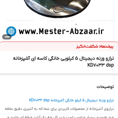
ترازو وزنه دیجیتال 5 کیلویی خانگی کاسه ای آشپزخانه
KD7033 dsp
توضیحات
ترازو وزنه دیجیتال 5 کیلو خانگی آشپزخانه KD7033 dsp
ترازوی آشپزخانه از محصولات کاربردی برای شما که به آشپزی دقیق علاقه
مند هستید بسیار مناسب است و در کل چه یک آشپز حرفه ای باشید و