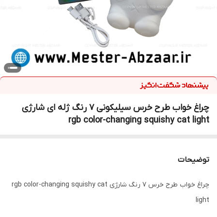
چراغ خواب طرح خرس سیلیکونی 7 رنگ ژله ای شارژی
rgb color-changing squishy cat light
توضیحات
چراغ خواب طرح خرس 7 رنگ شارژی rgb color-changing squishy cat
light