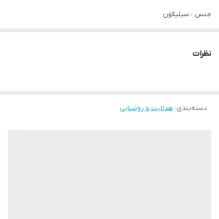
جنس : سیلیکون
رنگ : rgb هفت رنگ
نظرات
نوع چراغ : شارژی
دسته‌بندی
:
درگاه شارژ : تایپ c
هدلایت و روشنایی
رنگ سیلیکون : سفید
اقلام همراه :
کابل شارژ تایپ c