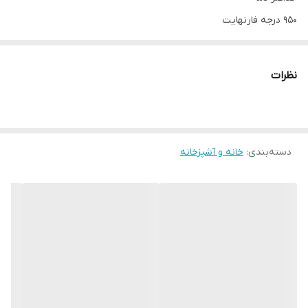
۹۵۰ درجه فارنهایت
طول سیم
۲ متر
نظرات
قابل تنظیم در
۶ دما
نوع نمایشگر
LCD
دسته‌بندی
:
خانه و آشپزخانه
امکانات ابزار
پایه‌ی تعبیه شده در بدنه
قابلیت تنظیم درجه حرارت دارد
بازه تنظیم درجه :450 تا950 درجه فارنهایت
جنس میله :سرامیک و فلز
قابلیت چرخش سیم:360 درجه
منبع تغذیه :برق مستقیم شهری