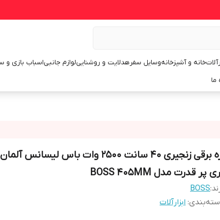
رآلات
خانه و آشپزخانه
وسایل سفر
هدلایت و روشنایی
لوازم جانبی
اسباب بازی و س
 ما
اره برقی زنجیری 40 سانت 2500 وات باس لیسانس
ی پر قدرت مدل BOSS 405MM
ند:
BOSS
ته‌بندی
:
ابزارآلات