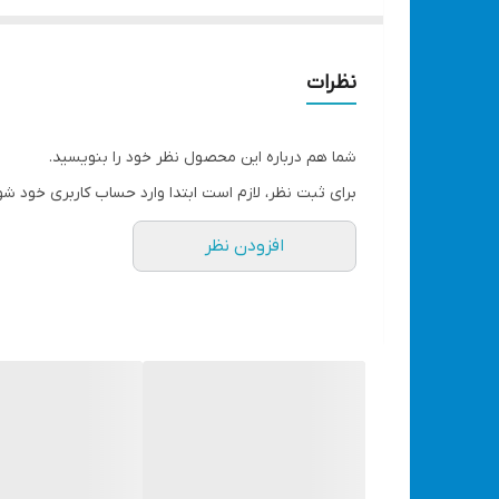
توان
1500-2500 وات
سرعت گردش آزاد
نظرات
400 دور در دقیقه
ولتاژ ورودی
شما هم درباره این محصول نظر خود را بنویسید.
220 ولت
برای ثبت نظر، لازم است ابتدا وارد حساب کاربری خود شو
اره درخت بر
افزودن نظر
طول ساطور: 40 سانتی متر
فرکانس: 60-50 هرتز
طراحی منحصر به فرد
دارای نشانگر اتصال به جریان برق
دارای سیم سیار 1.5 متری
ساخت چین
لیسانس آلمان