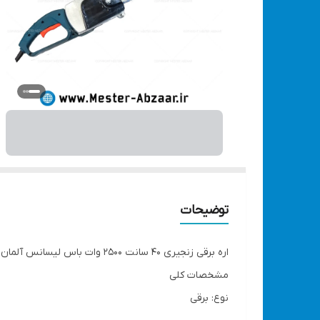
توضیحات
اره برقی زنجیری 40 سانت 2500 وات باس لیسانس آلمان درخت بری پر قدرت مدل BOSS 405MM
مشخصات کلی
نوع: برقی