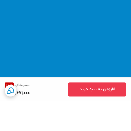
10,450,000
26
%
افزودن به سبد خرید
7,671,000