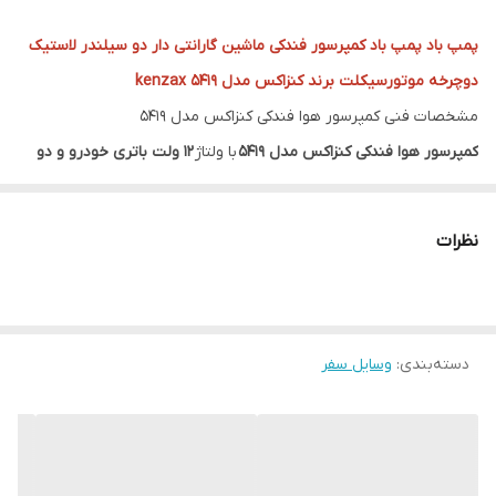
پمپ باد پمپ باد کمپرسور فندکی ماشین گارانتی دار دو سیلندر لاستیک
دوچرخه موتورسیکلت برند کنزاکس مدل ۵۴۱۹ kenzax
مشخصات فنی کمپرسور هوا فندکی کنزاکس مدل ۵۴۱۹
کمپرسور هوا فندکی کنزاکس مدل ۵۴۱۹
با ولتاژ
۱۲ ولت باتری خودرو و دو
سیلندر قدرتمند
کار می کند. این کمپرسور دارای موتوری با توان 200 وات،
حجم هوای خروجی 45 لیتر بر دقیقه و یک خروجی هوا با حداکثر فشار
نظرات
150 PSI که متصل به یک شیلنگ 70 سانتی متری فنری از جنس پلی
یورتان به بیرون هدایت می کند می باشد. کابل فندکی این کمپرسور 3
متری می باشد.
این
دسته‌بندی
:
وسایل سفر
کمپرسور هوا فندکی مدل
۵۴۱۹
دارای دو سیلندر در ابعاد کوچک و صدای
کم است.
وزن این محصول ۲.۵ کیلوگرم است
که به ‌راحتی در هر جایی از
خودرو قرار می گیرد. این
کمپرسور هوا فندکی
دارای نمایشگر عقربه ای برای
نمایش
فشار باد
و مجهز به پایه های لاستیکی جهت کاهش لرزش می