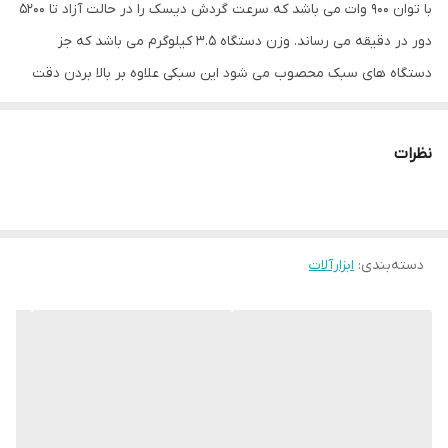
با توان 900 وات می باشد که سرعت گردش دیسک را در حالت آزاد تا 5200
دور در دقیقه می رساند. وزن دستگاه 3.5 کیلوگرم می باشد که جز
دستگاه های سبک محصوب می شود این سبکی علاوه بر بالا بردن دقت
کاریر موجب می شود تا در کارکرد طولانی مدت کاربر احساس خستگی نکند
نظرات
اره گردبر 900 وات آپ اسپیریت مدل HK-CS18501 داری قطر صفحه برش
185 میلیمتر که برای برش کاری در چوب و فلز بسیار مناسب است. از
دیگر ویژگی های این دستگاه می توان به قابلیت برش با زاویه 45 درجه
دسته‌بندی
:
ابزارآلات
،سیم پیچ تمام مس و موتور سنگین و قابلیت تنظیم ارتفاع برش اشاره
نمود .
دارای تیغه 185 میلیمتر
دارای موتور پرقدرت 1200 وات
سرعت در حالت آزاد: 5200 دور در دقیقه
حداکثر عمق برش برابر با 60 میلیمتر