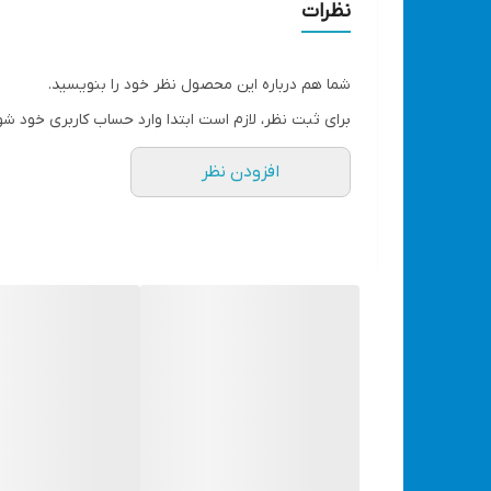
می باشد.
نظرات
یکی از نکاتی که هنگام خرید یک محصول با کیفیت بایستی
350 لومن مدل 3043
، از 
شما هم درباره این محصول نظر خود را بنویسید.
شود. افزون‌ بر موارد ذکر شده، افراد قادر خواهند بود ا
برای ثبت نظر، لازم است ابتدا وارد حساب کاربری خود شو
موجب شده کاربران بدون فشار دادن دکمه پاور آن ، چرا
افزودن نظر
بیشتری از آن بیان خواهیم کرد.
ویژگی ها
دارای باتری پر قدرت لیتیومی 3/7 ولتی 1200 میلی آمپر
مجهز به LED COB حرفه ای 5 وات با راندمان بالا و توان روشنایی حداکثر 350 لومن
دارای سنسور حرکتی جهت روشن و خاموش کردن چرا
کنترل روشنایی دستگاه با دو کلید مجزا برای نور سفید
4 حالت تابش نور ( 30% و 100 % برای نور سفید / حالت ثابت و چشمک زن برای نور قرمز)
قابلیت تنظیم زاویه تابش تا 60 درجه