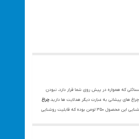
سائلی که همواره در پیش روی شما قرار دارد، نبودن
 چراغ های پیشانی به عبارت دیگر هدلایت ها دارید.
چراغ
، یکی از محصولات روشنایی این برند است که شارژی بوده و از کیفیت ساخت بالایی بهره مند می باشد. شدت روشنایی این محصول 350 لومن بوده که قابلیت روشنایی
محدوده ای به طول 30 متر را دارد و حداکثر کارکرد آن در حالت 100 درصد روشنایی ، 4 ساعت می باشد که نشان دهنده قدرت باتری لیتومی 3.7 ولت این محصول است. برای این هدلایت ، 4
حالت تابش نور 30% و 100 % برای نور سفید، حالت ثابت و چشمک زن برای نور قرمز در نظر گرفته شده که در موقعیت های مختلف استفاده می شوند. همچنین نوع روشنایی آن COB LED