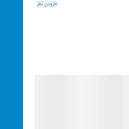
افزودن نظر
احتمالی محافظت خواهد کرد.
چراغ پیشانی شارژی 5 وات
وجب وزن پایین آن شده است. همین امر موجب جابجایی آسان آن می
یند. همچنین این ابزار دارای سنسور حرکتی است که
از دیگر مشخصات این محصول حرفه ای میتوان به تنظیم زاویه تابش تا 60 درجه ، انعطاف بالای بند ، کلید مجزا برای نور سفید و نور قرمز و درجه حفاظت IP33 اشاره کرد. در ادامه جزئیات