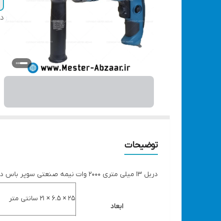
دس
توضیحات
دریل 13 میلی متری 2000 وات نیمه صنعتی سوپر باس دیمردار مدل SUPER BOSS BS-13C
۲۵ × ۶.۵ × ۲۱ سانتی متر
ابعاد