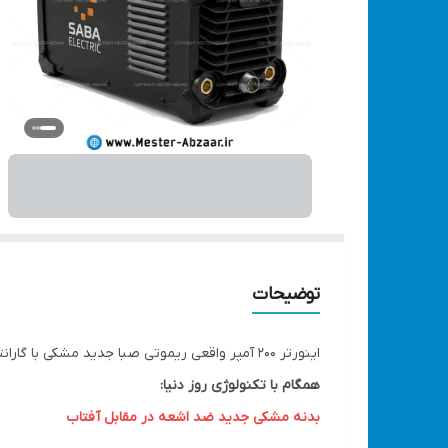
توضیحات
اینورتر 200 آمپر واقعی ریموتی صبا جدید مشکی با گارانتی موتور جوش مدل SABA ELECTRIC COMFORT SERIES R201
همگام با تکنولوژی روز دنیا:
بدنه مشکی جدید ضد اشعه در مقابل آفتاب