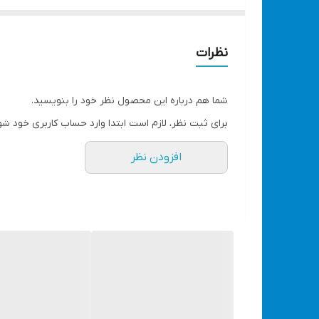
جهت خرید الکترود و باری جوشکاری با قیمت مناسب
دستیار هوشمند جوشکاری: قابلیت تنظیم هوشمند 
خروجی 200 آمپر واقعی
نظرات
استفاده از تکنولوژی به روز اینورتر با استفاده از المان ق
ابعاد، حجم و وزن کاملاً مناسب (پرتابل)
شما هم درباره این محصول نظر خود را بنویسید.
صفحه نمایش LCD پیشرفته و بزرگ
برای ثبت نظر، لازم است ابتدا وارد حساب کاربری خود شو
امکان جوشکاری در حالت DC TIG و MMA
افزودن نظر
قابلیت کار با ریموت کنترل وایرلس
قابلیت تنظیم ARC FORCE
قابلیت تنظیم HOT START
قابلیت VRD
دارای پک آغاز به کار شامل (کابل و انبر جوشکاری /
عنوان
PRODUCT CODE