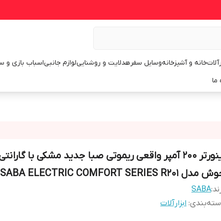
رآلات
خانه و آشپزخانه
وسایل سفر
هدلایت و روشنایی
لوازم جانبی
اسباب بازی و س
 ما
اینورتر 200 آمپر واقعی ریموتی صبا جدید مشکی با گارانت
مدل SABA ELECTRIC COMFORT SERIES R201
ند:
SABA
ته‌بندی
:
ابزارآلات