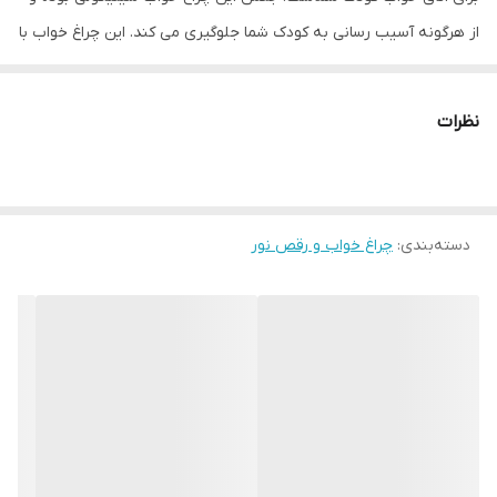
از هرگونه آسیب رسانی به کودک شما جلوگیری می کند. این چراغ خواب با
طراحی جذابی به شکل جوجه دارای دو حالت نوری شب خواب و RGB
است که با تغییر و انتخاب هریک از مود های این چراغ می توانید از
نظرات
نورهای جذاب آن لذت ببرید. حالت RGB این چراغ خواب کودک یک ویژگی
جذاب دارد که می توانید با ضربه زدن به سطح سیلیکونی چراغ خواب
رنگ آن را تغییر دهید. این چراغ خواب کودک قابلیت شارژ مجدد را
دسته‌بندی
:
چراغ خواب و رقص نور
داراست و از طریق کابل Type-C (تایپ سی) موجود در جعبه می توانید
آن را شارژ نمایید.
نور
6 حالته
جنس
سیلیکون
نوع لامپ
LED