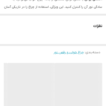
سادگی نور آن را کنترل کنید. این ویژگی، استفاده از چراغ را در تاریکی آسان‌
تر می‌ کند.
2.
سه حالت نوردهی:
این چراغ خواب ضربه ای دارای سه سطح مختلف از
نظرات
شدت نور است: نور خواب (نرم و کم‌نور)، نور محیط (متوسط) و نور
روشنایی (شدید). بنابراین، بسته به نیاز و شرایط محیطی می‌توانید نور
مناسب را انتخاب کنید.
3.
دسته‌بندی
:
جنس سیلیکونی:
چراغ خواب و رقص نور
این چراغ از مواد سیلیکونی نرم و ایمن ساخته شده
که آن را برای کودکان نیز مناسب می‌ کند. علاوه بر این، ظاهر جذاب خوک
مانند آن به عنوان یک وسیله تزئینی دلپذیر نیز عمل می‌ کند.
4.
شارژی:
این چراغ خواب باتری شارژی دارد که با یک بار شارژ مدت طولانی
روشنایی مورد نیاز را فراهم می‌آورد.
5.
قابلیت ها:
همچنین این چراغ خواب سیلیکونی لمسی خوک دارای تایمر
30 دقیقه ای خودکار میباشد که پس از پایان آن زمان 30 دقیقه بصورت
خودکار خاموش میشود.