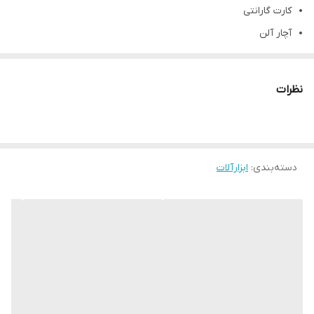
کارت گارانتی
آچار آلن
شلنگ فنری
روغن
نظرات
قطعات فنی: خشاب و ماشه سختکاری شده، پیستون آلومینیومی،
دسته ارگونومیک
دسته‌بندی
:
ابزارآلات
قابلیت: میخکوبی با سرعت و قدرت بالا
مجهز به کوپلینگ طرح ژاپن
کالیبر: 1.8×7.9 میلیمتر
وزن دستگاه: 1.40 کیلوگرم
میزان فشار: 75 تا 110 PSI
ظرفیت خشاب: 100 pcs
سایز میخ: 10 و 15 و 35 و 50 میلیمتر