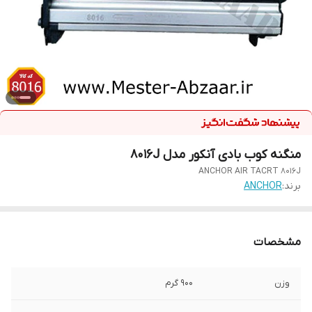
منگنه کوب بادی آنکور مدل 8016J
ANCHOR AIR TACRT 8016J
برند:
ANCHOR
مشخصات
وزن
900 گرم