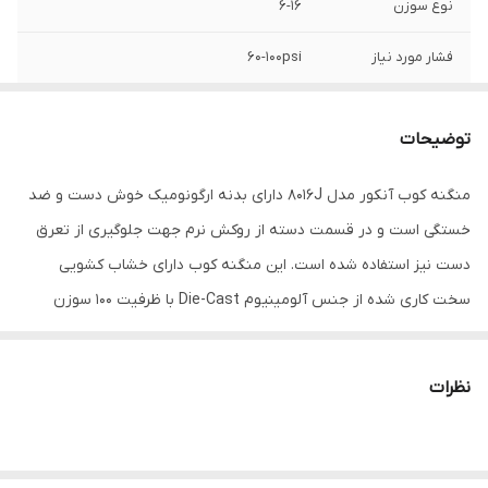
نوع سوزن
6-16
فشار مورد نیاز
60-100psi
ظرفیت خشاب
100
توضیحات
سایر مشخصات
- دارای سوزن سری 80
منگنه کوب آنکور مدل 8016J دارای بدنه ارگونومیک خوش دست و ضد
حداکثر فشار
120 PSI
خستگی است و در قسمت دسته از روکش نرم جهت جلوگیری از تعرق
اقلام همراه
- ظرف روغن - 2 عدد آلن
دست نیز استفاده شده است. این منگنه کوب دارای خشاب کشویی
سخت کاری شده از جنس آلومینیوم Die-Cast با ظرفیت 100 سوزن
ابعاد
25x8x9 سانتی‌متر
منگنه در سایز 6 الی 16 میلی‌متر است. از این دستگاه عمدتا در ساخت
مبلمان، کف پوش، کابینت‌سازی، قاب‌سازی، رویه‌کوبی، پالت و بسته‌بندی
نظرات
و ... استفاده می‌شود. در هنگام استفاده از این ابزار، فشار کاربردی
کمپرسور باید بین 60 الی 100 پی‌اس‌ای تنظیم گردد.