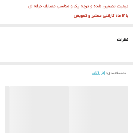
کیفیت تضمین شده و درجه یک و مناسب مصارف حرفه ای
با 12 ماه گارانتی معتبر و تعویض
قیمتی فوق العاده مناسب و در رقابت با کل کشور
کیفیت این دستگاه بسیار بالا است و دارای یکسال گارانتی میباشد که در
نظرات
صورت هرگونه خم شدگی ، شکستگی و هرز شدن آچار برایتان به رایگان
تعویض میشود.
​​​​ست آچار دو سر تخت شرکت لورد برند ساخته شد بسیار با کیفیت است.
دسته‌بندی
:
ابزارآلات
کاربردی‌ترین ابزاردستی که برای بازکردن یا بستن پیچ‌ و مهره‌های
شش‌گوش استفاده می‌شود، گونه‌های مختلف آچار، به‌ویژه آچارهای تخت
است. محصولی که به شما معرفی می‌شود، ست آچار دو سر تخت 8
عددی که به بازار معرفی‌ شده است. دارای دو سر آچار تخت است. برای
ساخت این مدل از آلیاژ کروم- وانادیوم واقعی استفاده‌ شده است. این
آلیاژ برای ساخت بسیاری از ابزارهای دستی مورد استفاده قرار می‌گیرد و
مقاومت زیادی در برابر ضربه، فشار و حرکات پیچشی و کششی دارد آچار‌