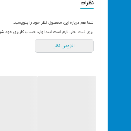
​​​​ست آچار یک سر رینگی و یک سر تخت شرکت لورد برند 
نظرات
سر آچار رینگی است. برای ساخت این مدل از آلیاژ کروم- و
شما هم درباره این محصول نظر خود را بنویسید.
ضربه، فشار و حرکات پیچشی و کششی دارد آچار‌ رینگی با 
برای ثبت نظر، لازم است ابتدا وارد حساب کاربری خود شو
به محل استفاده از آچار، احتمال دارد که امکان استفاده از آچار رینگی و
افزودن نظر
تضمین اصالت کالا و سلامت کالا
تعداد 14 عدد
شماره اچار: 8-9-10-11-12-13-14-15-17-19-22-24-27-32
ویژگی‌های آچار: دسته استاندارد
مشاهده انواع آچار با قیمت مناسب کلیک کنید