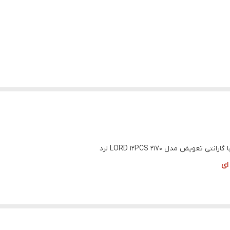
ای
نتی میباشد که در صورت هرگونه خم شدگی ، شکستگی و هرز شدن آچار برایتان 