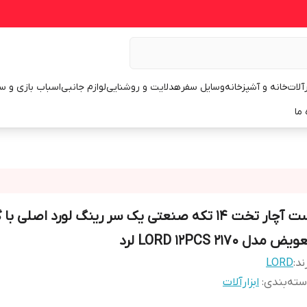
رآلات
خانه و آشپزخانه
وسایل سفر
هدلایت و روشنایی
لوازم جانبی
اسباب بازی و س
 ما
ست آچار تخت 14 تکه صنعتی یک سر رینگ لورد اصلی با 
یض مدل LORD 12PCS 2170 لرد
ند:
LORD
ته‌بندی
:
ابزارآلات