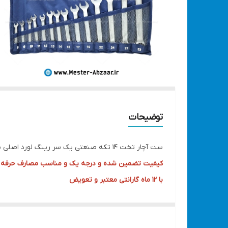
توضیحات
ست آچار تخت 14 تکه صنعتی یک سر رینگ لورد اصلی با گارانتی تعویض مدل LORD 12PCS 2170 لرد
کیفیت تضمین شده و درجه یک و مناسب مصارف حرفه 
با 12 ماه گارانتی معتبر و تعویض
قیمتی فوق العاده مناسب و در رقابت با کل کشور
کیفیت این دستگاه بسیار بالا است و دارای یکسال گارا