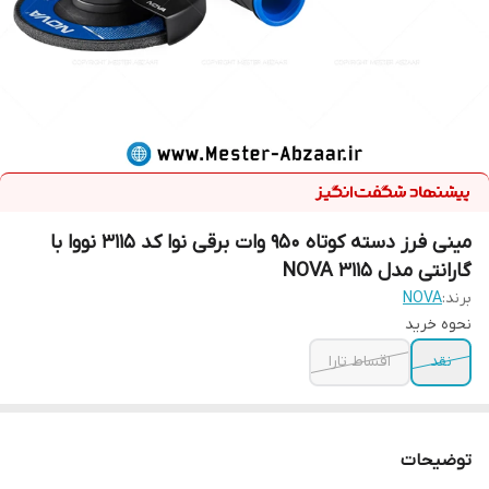
مینی فرز دسته کوتاه 950 وات برقی نوا کد 3115 نووا با
گارانتی مدل NOVA 3115
برند:
NOVA
نحوه خرید
نقد
اقساط تارا
توضیحات