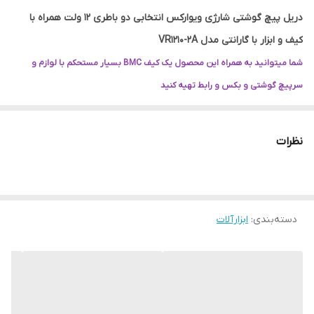
دریل پیچ گوشتی شارژی ویوارکس انتخابی دو باطری 12 ولت همراه با
کیف و ابزار با گارانتی مدل VR1210-2A
شما میتوانید به همراه این محصول یک کیف BMC بسیار مستحکم با لوازم و
سرپیچ گوشتی و بکس و رابط تهیه کنید
جهت خرید دریل به همراه کیف با لوازم کامل، گزینه ی (
به همراه کیف با ابزار ) را در زیر تصویر انتخاب کنید
نظرات
دریل پیچ گوشتی شارژی ویوارکس دو باتری
***دارای دو عدد باتری 12 ولت لیتیوم 1.5 آمپر در صورت انتخاب ***
مجهز به سه نظام اتوماتیک 10 میلی‌متر
دسته‌بندی
:
ابزارآلات
مجهز به کلید دو دور سرعتی و قدرتی
مجهز به ترکمتر 24 حالته
مجهز به کلید دیمر گازی
مجهز به کلید چپ گرد و راست گرد
دارای چراغ نمایشگر شارژ باتری