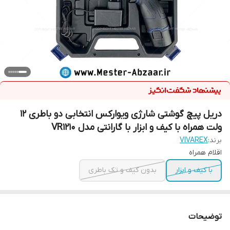
دریل پیچ گوشتی شارژی ویوارکس انتخابی دو باطری 12
ولت همراه با کیف و ابزار با گارانتی مدل VR1210
برند:
VIVAREX
اقلام همراه
با کیف و ابزار
بدون کیف و تک باطری
توضیحات