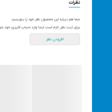
تمیزکاری میز کار، وسایل الکتریکی، کیس کامپیوتر و...
نظرات
طراحی مارپیچ پره های فن موتور با عملکرد استثنای
شما هم درباره این محصول نظر خود را بنویسید.
برای ثبت نظر، لازم است ابتدا وارد حساب کاربری خود شو
سیستم انتقال حرارت بروز شده برای خنک کنندگی عا
افزودن نظر
سرعت متغیر 0 تا 16000 دور بر دقیقه با دیمر 6 حالته
طراحی ارگونومیک دسته با گریپ نرم از جنس TPR
مجهز به شستی قفل کن سوئیچ برای کاربری پیوسته
به همراه 2 متر کابل برق، کیسه غبارگیر و نازل پلاستیکی