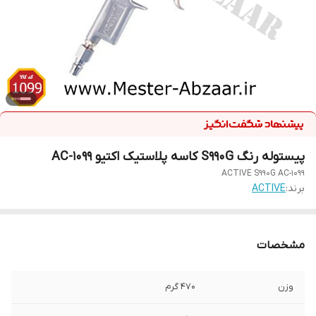
پیستوله رنگ S990G کاسه پلاستیک اکتیو AC-1099
ACTIVE S990G AC-1099
برند:
ACTIVE
مشخصات
وزن
470 گرم