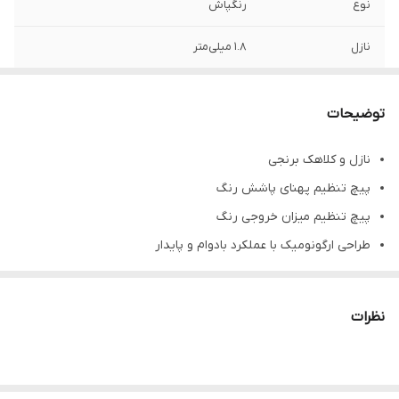
نوع
رنگپاش
نازل
1.8 میلی‌متر
محل قرارگیری مخزن
کاسه رو
توضیحات
فشار مورد نیاز
3.4 بار
نازل و کلاهک برنجی
حجم مخزن
600 میلی‌لیتر
پیچ تنظیم پهنای پاشش رنگ
اقلام همراه
دفترچه راهنما - دنباله شلنگ باد
پیچ تنظیم میزان خروجی رنگ
طراحی ارگونومیک با عملکرد بادوام و پایدار
قابل استفاده برای تمامی رنگ ها ( کروم پلیت – نیکل پلیت – پودری
)
نظرات
سایز نازل : 1.6 + (سوزن 1.8 میلی متری اضافه)
به همراه با مهره و دنباله
پیستوله بادی اکتیو AC-1099 محصول شرکت اکتیو است.مخزن این