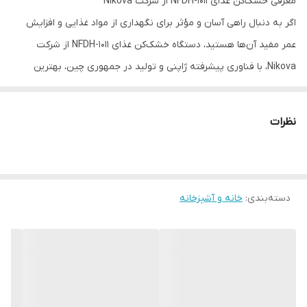
معرفی خشک‌کن غذای NFDH-1011 از شرکت Nikova
اگر به دنبال راهی آسان و مؤثر برای نگهداری از مواد غذایی و افزایش
عمر مفید آن‌ها هستید، دستگاه خشک‌کن غذای NFDH-1011 از شرکت
Nikova، با فناوری پیشرفته ژاپنی و تولید در جمهوری چین، بهترین
انتخاب برای شماست. این دستگاه با قدرت ۶۰۰ وات، خشک‌کردن سریع و
یکنواخت مواد غذایی را تضمین می‌کند و به شما امکان می‌دهد تا به
نظرات
راحتی حجم بالایی از میوه‌ها، سبزیجات و گوشت را همزمان خشک کنید.
شرکت Nikova به عنوان یکی از پیشروان صنعت لوازم آشپزخانه، با تکیه
بر فناوری‌های نوین و استانداردهای بالای کیفیت، محصولات خود را
دسته‌بندی
:
خانه و آشپزخانه
طراحی و تولید می‌کند. این برند متعهد به ارائه راهکارهای نوآورانه برای
ترویج سبک زندگی سالم است. دستگاه NFDH-1011 برای تمامی گروه‌های
سنی مناسب است و به‌خصوص برای خانواده‌ها و کسانی که به حفظ مواد
غذایی و تغذیه سالم اهمیت می‌دهند، ایده‌آل است. این دستگاه در
محیط‌های مختلفی همچون آشپزخانه‌های خانگی، رستوران‌ها،