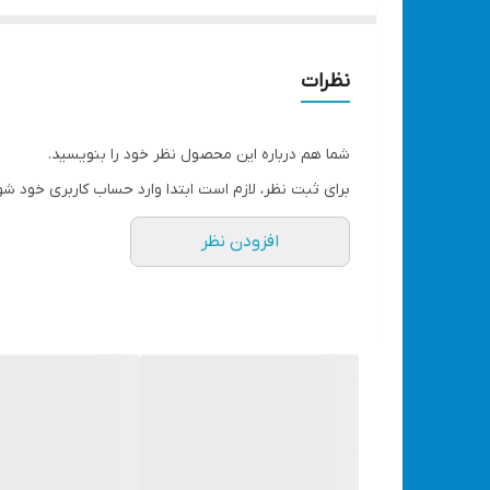
می‌شود.
برند
مکس
نظرات
توان
1000 وات
شما هم درباره این محصول نظر خود را بنویسید.
ولتاژ
برای ثبت نظر، لازم است ابتدا وارد حساب کاربری خود شو
220 ولت
افزودن نظر
فرکانس
60-50 هرتز
سرعت در حالت آزاد
4800-2000 دور در دقیقه
سایز صفحه
150 میلیمتر
تعداد حالت سرعت