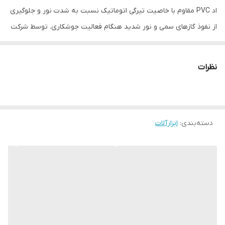
اد PVC مقاوم با خاصیت تیرگی اتوماتیک نسبت به شدت نور و جلوگیری
از نفوذ گازهای سمی و نور شدید هنگام فعالیت جوشکاری. توسط شرکت
معتبر وینر طراحی و ساخته شده است.
مجهز به مدار تشخیص نور جوشکاری و تیره کردن عینک بر اساس
نظرات
شدت نور
دارای شیشه محافظ
درجه تیرگی عینک در حالت عادی:4
دسته‌بندی
:
ابزارآلات
درجه تیرگی عینک هنگام جوشکاری:11
مناسب برای استفاده در دمای: -10 تا +65 درجه سانتی گراد
جنس بدنه از پلاستیک PVC نرم و مرغوب
مناسب برای جوشکاری‌های خانگی و صنعتی
کیفیت بالا نسبت به قیمت
وزن کل حدود 100 گرم با ابعاد جعبه 17*7*5 سانتی متر
مشاهده انواع محصولات با تخفیف ویژه کلیک کنید