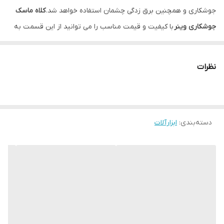
جوشکاری و همچنین برق زدگی چشمان استفاده خواهد شد.
کلاه ماسک
جوشکاری وینر
با کیفیت و قیمت مناسب را می توانید از این قسمت به
صورت دست اول خرید کنید.
دارای UV/IR دائم
نظرات
مناسب برای انواع جوشکاری
صفحه دیجیتال با کیفیت بالا
دارای ولوم تنظیم نور 9~13
دسته‌بندی
:
ابزارآلات
دارای باطری و سلول خورشیدی
دارای ولوم حساسیت جهت عکس العمل سریع
دارای ولوم تاخیر جهت جلوگیری از آسیب زدن به چشم
تهیه شده از مواد درجه 1 و مقاوم در برابر جرقه های جوشکاری و طول
عمر بالا
قابلیت استفاده برای سیستم جوشکاری MMA/MAG/MIG/TIG و سنگ
زنی