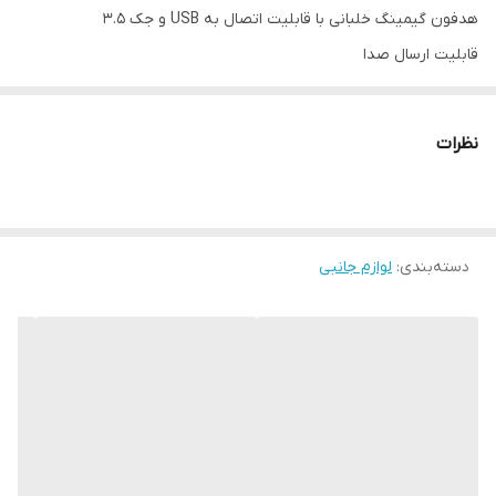
هدفون گیمینگ خلبانی با قابلیت اتصال به USB و جک 3.5
قابلیت ارسال صدا
میکروفون دار
کیفیت صدای فوق العاده
نظرات
وسیله ای مهم برای گیمر های حرفه ای و علاقه مندان به بازی های
رایانه ای
دارای LED بسیار زیبا
دسته‌بندی
:
لوازم جانبی
طراحی ارگونومیک و سبک که مانع از خستگی می شود
با قیمتی فوق العاده مناسب
گارانتی سلامت کالا با مهر تایید سلامت از بخش کارشناسان مستر ابزار
اهواز