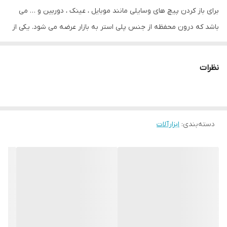
برای باز کردن پیچ های وسایلی مانند موبایل ، عینک ، دوربین و … می
باشد که درون محفظه از جنس پلی استر به بازار عرضه می شود. یکی از
ویژگی هایی که سبب شده این مجموعه از سایر مدل های مشابه در بازار
متمایز شود، چرخش 360 درجه قسمت انتهای محصول می باشد که
نظرات
سهولت انجام کار را به ارمغان آورده است. طراحی دسته به صورت
ارگونومیک و مطابق با ساختار دست، از خسته شدن کاربر هنگام انجام
طولانی مدت کارها جلوگیری خواهد کرد و میله آن از جنس فولاد کروم
دسته‌بندی
:
ابزارآلات
وانادیوم می باشد که سبب شده محصول در برابر خوردگی و سایش ،
مقاومت بالایی از خود نشان دهد. این مجموعه دارای 4 عدد پیچ گوشتی
دو سو و 2 عدد پیچ گوشتی چهارسو است و از دیگر ویژگی های آن
میتوان به دستگیره های بالشتی اشاره کرد.
ویژگی های محصول
مطابق با ساختار دست
میله از جنس کروم وانادیوم