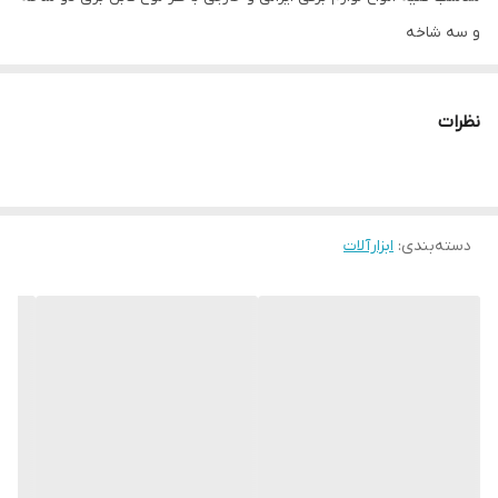
و سه شاخه
ولوم تنظیم سه حالته
نظرات
یخچالی، صوتی و تصویری و کامپیوتری
دسته‌بندی
:
ابزارآلات
بدون نیاز به مبدل های ۳ به ۲
دارای سه عدد پریز برق اروپایی
دارای سه عدد پریز برق استناندارد ایرانی
سیم ۲ متری