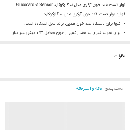
نوار تست قند خون آرکری مدل ۰۱ گلوکوکارد Glucocard-01 Sensor
فواید نوار تست قند خون آرکری مدل ۰۱ گلوکوکارد
تنها برای دستگاه قند خون همین برند قابل استفاده است.
برای نمونه گیری به مقدار کمی از خون معادل ۰/۳ میکرولیتر نیاز
است.
در هر جعبه ۵۰ عدد تست قند خون وجود دارد.
نظرات
این محصول به صورت دقیق حجم خون را کنترل می کند.
این نوار تست قند خون از سرعت مکش بالاتری برخوردار است.
شما می توانید از این محصول در دستگاه های گلوکوکارد ۰۱ و گلوکوکارد
دسته‌بندی
:
مینی استفاده کنید.
خانه و آشپزخانه
مدت زمان پاسخگویی ۷ ثانیه است.
نحوه مصرف نوار قند خون آرکری ۰۱ گلوکوکارد Glucocard-01 Sensor
برای استفاده از نوار گلوکوکارد ابتدا دست ها را شسته و کاملا خشک
نمایید. دقت داشته باشید که با دست خیس و آغشته به الکل به نوار