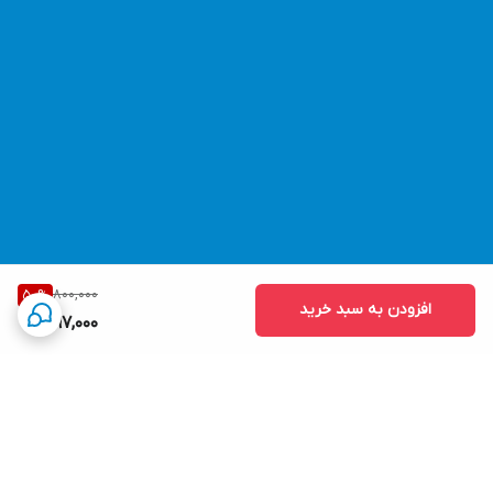
800,000
50
%
افزودن به سبد خرید
397,000