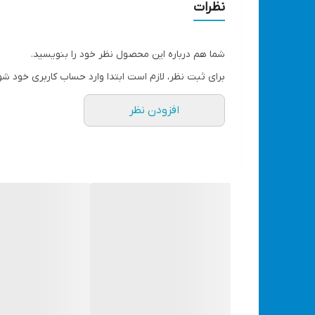
دو باتری 2 آمپر
نظرات
مجهز به سیستم روغنکاری اتوماتیک
دارای گارد زنجیر و کلید
شما هم درباره این محصول نظر خود را بنویسید.
مجهز به شاسی ایمنی کلید
برای ثبت نظر، لازم است ابتدا وارد حساب کاربری خود شو
سرعت بی باری 1200 دور بر دقیقه
افزودن نظر
همراه با زنجیر یدکی اضافه
دارای کیف حمل BMC ، باتری یدکی ، شارژر
وزن خالص دستگاه 1.1 کیلوگرم
یکسال گارانتی شرکت ویوارکس
اره زنجیری شارژی ویوارکس مدل جدید یکی از محصولات شر
است و دارای بدنه محکم و ارگونومیک است که به راحتی 
یکی از ویژگی‌های اره زنجیری شارژی ، قفل کن سوییچ است
محافظ در پشت تیغه است که جلوی پرتاب ذرات چوب را