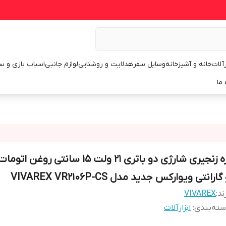
رآلات
خانه و آشپزخانه
وسایل سفر
هدلایت و روشنایی
لوازم جانبی
اسباب بازی و س
 ما
اره زنجیری شارژی دو باتری 21 ولت 15 سانتی رو
گارانتی ویوارکس جدید مدل VIVAREX VR2106P-CS
ند:
VIVAREX
ته‌بندی
:
ابزارآلات