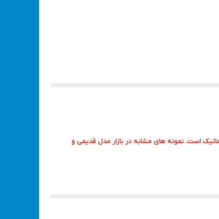
 با کد VR2106P-CS عرضه میشود که دارای روغنکاری اتوماتیک است. نمونه های مشابه در بازار مدل قدیمی و