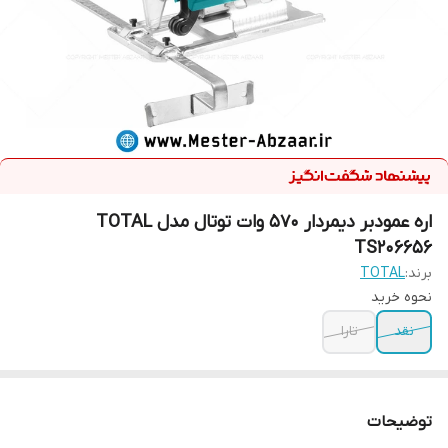
اره عمودبر دیمردار 570 وات توتال مدل TOTAL
TS206656
برند:
TOTAL
نحوه خرید
نقد
تارا
توضیحات