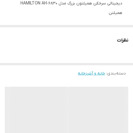
دیجیتالی سرخکن همیلتون بزرگ مدل HAMILTON AH-6830
همیلتن
این دستگاه مدل 6830 جنس بدنه از ترکیب پلاستیک مستحکم
مرغوب میباشد.
نظرات
صحفه نمایشگر سرخ کن لمسی است در حالی که در سایر
فروشگاه ها، مدل پایین تر و عقربه ای را به این قیمت میفروشند
طراحی این محصول به گونه ای بسیار شیک و مدرن است و با
انحنایی که در صفحه نمایش وجود دارد، ظاهری بسیار جذاب به
دسته‌بندی
:
خانه و آشپزخانه
این محصول داده است
با این سرخ کن دیگر نیازی به روغن اضافی نیست و میتوانید
بدون روغن یا مقدار بسیار کمی روغن شروع به درست کردن مواد
غذایی خود نمایید و برای همیشه از دست روغن های مضر راحت
شوید.
در داخل محفظه سرخ کن یک عدد فن قرار دارد که در هنگام