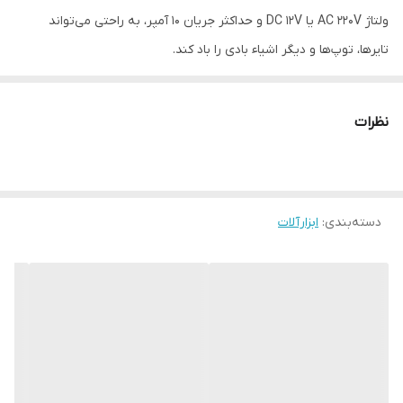
ولتاژ AC 220V یا DC 12V و حداکثر جریان 10 آمپر، به راحتی می‌تواند
تایرها، توپ‌ها و دیگر اشیاء بادی را باد کند.
ویژگی‌های کلیدی:
قدرت:
می‌تواند لاستیک را از 0 تا 30 PSI باد کند.
نظرات
وزن: 1500 گرم حدودی
فشار بالا:
250 PSI نامی
قابل حمل:
طراحی جمع و جور و وزن سبک برای حمل و نقل آسان.
دسته‌بندی
:
استفاده آسان:
ابزارآلات
دکمه روشن/خاموش ساده و گیج فشار برای کاربری
راحت.
کاربردهای متنوع:
مناسب برای باد کردن تایر خودرو، موتور سیکلت،
دوچرخه، توپ‌های ورزشی، اسباب‌بازی‌های بادی و موارد دیگر.
مقرون به صرفه:
قیمتی مناسب برای یک کمپرسور باد با کیفیت بالا.
ساخت چین:
کیفیت بالا و بادوام را تضمین می‌کند.
برق دوگانه:
این کمپرسور با استفاده از
برق فندکی خودرو (12 ولت)
یا