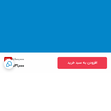
9,900,000
23
%
افزودن به سبد خرید
7,531,000