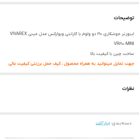
توضیحات
اینورتر جوشکاری 210 دو ولوم با گارانتی ویوارکس مدل مینی VIVAREX
VR210-MINI
ساخت چین با کیفیت بالا
جهت تمایل میتوانید به همراه محصول ، کیف حمل برزنتی کیفیت عالی
را نیز در گزینه های زیر تصویر انتخاب کنید
دارای 12 ماه گارانتی معتبر
نظرات
جهت خرید الکترود و باری جوشکاری با قیمت مناسب کلیک کنید
دسته‌بندی
:
ابزارآلات