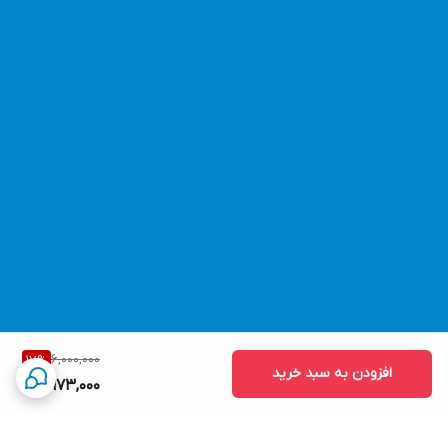
6,000,000
17
%
افزودن به سبد خرید
4,973,000