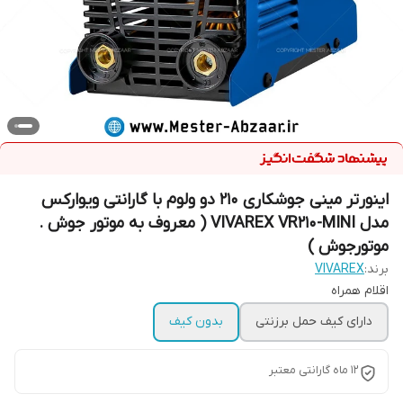
اینورتر مینی جوشکاری 210 دو ولوم با گارانتی ویوارکس
مدل VIVAREX VR210-MINI ( معروف به موتور جوش .
موتورجوش )
برند:
VIVAREX
اقلام همراه
دارای کیف حمل برزنتی
بدون کیف
12 ماه گارانتی معتبر