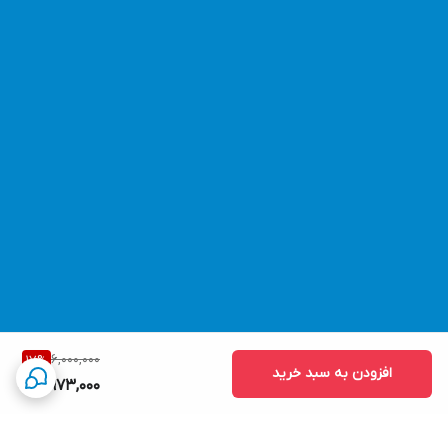
6,000,000
17
%
افزودن به سبد خرید
4,973,000