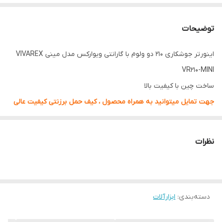
توضیحات
اینورتر جوشکاری 210 دو ولوم با گارانتی ویوارکس مدل مینی VIVAREX
VR210-MINI
ساخت چین با کیفیت بالا
جهت تمایل میتوانید به همراه محصول ، کیف حمل برزنتی کیفیت عالی
را نیز در گزینه های زیر تصویر انتخاب کنید
دارای 12 ماه گارانتی معتبر
نظرات
جهت خرید الکترود و باری جوشکاری با قیمت مناسب کلیک کنید
دسته‌بندی
:
ابزارآلات