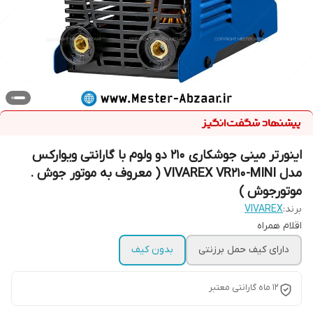
اینورتر مینی جوشکاری 210 دو ولوم با گارانتی ویوارکس
مدل VIVAREX VR210-MINI ( معروف به موتور جوش .
موتورجوش )
برند:
VIVAREX
اقلام همراه
دارای کیف حمل برزنتی
بدون کیف
12 ماه گارانتی معتبر