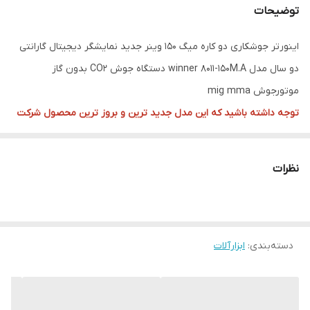
توضیحات
اینورتر جوشکاری دو کاره میگ 150 وینر جدید نمایشگر دیجیتال گارانتی
دو سال مدل winner 8011-150M.A دستگاه جوش CO2 بدون گاز
موتورجوش mig mma
توجه داشته باشید که این مدل جدید ترین و بروز ترین محصول شرکت
معتبر وینر با 2 سال گارانتی می باشد که دارای صفحه نمایشگر دیجیتال
LCD است درحالی که در بازار نمونه های مشابه را بدون صفحه نمایش
نظرات
دیجیتال و فقط با یک سال گارانتی بفروش میرسانند
مشخصات دستگاه جوش اینورتر چند کاره 8011 :
جهت خرید الکترود و باری جوشکاری با قیمت مناسب کلیک کنید
دسته‌بندی
:
ابزارآلات
جوشکاری آسوده و مطمئن
راحتی کار برای افراد کم تجربه و آماتور
مجهز به تکنولوژی اینورتری IGBT