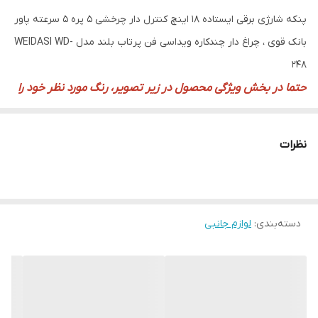
پنکه شارژی برقی ایستاده 18 اینچ کنترل دار چرخشی 5 پره 5 سرعته پاور
بانک قوی ، چراغ دار چندکاره ویداسی فن پرتاب بلند مدل WEIDASI WD-
248
حتما در بخش ویژگی محصول در زیر تصویر، رنگ مورد نظر خود را
انتخاب کنید
عملکرد دوحالته (شارژی و برق مستقیم)
نظرات
موتور پر قدرت با توان 35 وات واقعی
پرتاب باد قوی و خنک
5 حالت سرعت
دسته‌بندی
:
لوازم جانبی
مجهز به باتری قدرتمند 12 ولت 4.5 آمپری
قابلیت استفاده به عنوان پاور بانک جهت شارژ موبایل
دارای سه خروجی برق جهت شارژ لبتاب و..
دارای نمایشگر دیجیتال
دارای ریموت کنترل