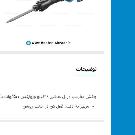
توضیحات
چکش تخریب دریل هیلتی 16 کیلو ویوارکس 1500 وات بتن کن پیکور معروف به 17 و 19 کیلو مدل VIVAREX VR2000-DH
مجهز به دکمه قفل کن در حالت روشن
توان ضربه ای 30 ژول
دارای جعبه مقاوم فلزی