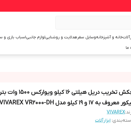
رآلات
خانه و آشپزخانه
وسایل سفر
هدلایت و روشنایی
لوازم جانبی
اسباب بازی و س
 ما
چکش تخریب دریل هیلتی 16 کیلو ویو
ور معروف به 17 و 19 کیلو مدل VIVAREX VR2000-DH
ند:
VIVAREX
ته‌بندی
:
ابزارآلات