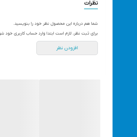
1700 دور در دقیقه
نظرات
12 ماه گارانتی معتبر
ساخت چین با کیفیت عالی و قیمت مناسب
شما هم درباره این محصول نظر خود را بنویسید.
برای ثبت نظر، لازم است ابتدا وارد حساب کاربری خود شو
ارگونومیک جهت سهولت در انجام کار - دارای عملکرد
افزودن نظر
مستحکم - مناسب برای تخریب سنگین - دارای دسته ی نرم و راحت - ع
ابعاد
۶۵ × ۱۲ × ۲۴ سانتی متر
منبع تغذیه
برق
ولتاژ ورودی
۲۲۰ ولت, ۵۰ - ۶۰ هرتز
توان موتور
1500 وات